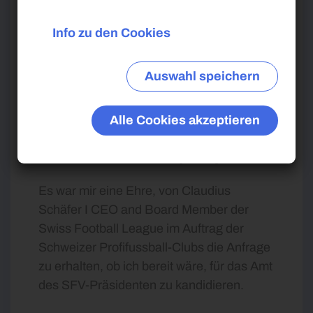
Info zu den Cookies
Auswahl speichern
In eigener Sache 2.0 .
Alle Cookies akzeptieren
Schweizerischer
Fussballverband (SFV)
Es war mir eine Ehre, von Claudius
Schäfer I CEO and Board Member der
Swiss Football League im Auftrag der
Schweizer Profifussball-Clubs die Anfrage
zu erhalten, ob ich bereit wäre, für das Amt
des SFV-Präsidenten zu kandidieren.